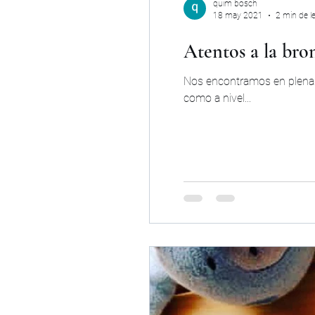
quim bosch
18 may 2021
2 min de l
Atentos a la bron
Nos encontramos en plena 
como a nivel...