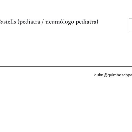
tells (pediatra / neumólogo pediatra)
quim@quimboschpe