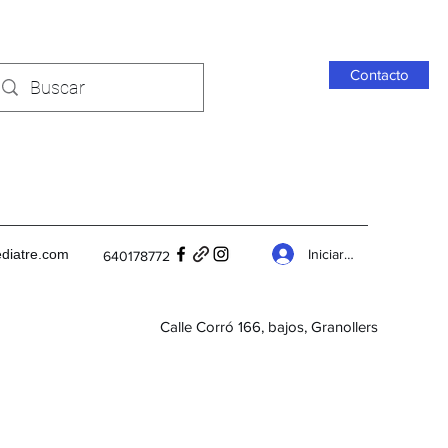
Contacto
Iniciar sesión
diatre.com
640178772
Calle Corró 166, bajos, Granollers