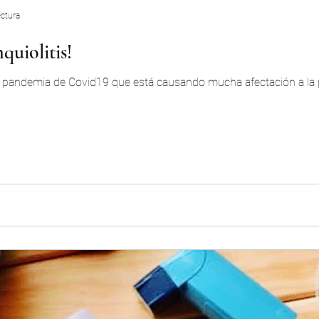
ectura
quiolitis!
pandemia de Covid19 que está causando mucha afectación a la pob