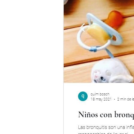
quim bosch
18 may 2021
2 min de l
Niños con bronq
Las bronquitis son una inf