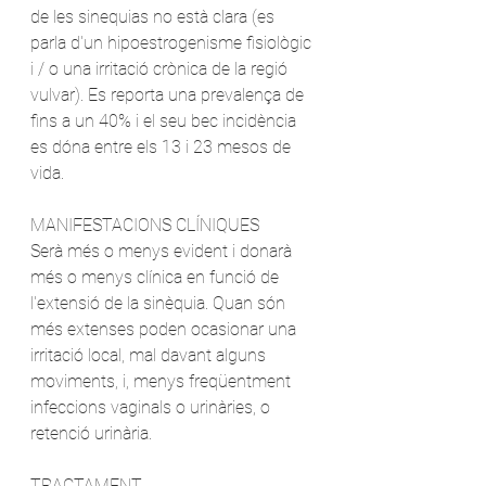
de les sinequias no està clara (es 
parla d'un hipoestrogenisme fisiològic 
i / o una irritació crònica de la regió 
vulvar). Es reporta una prevalença de 
fins a un 40% i el seu bec incidència 
es dóna entre els 13 i 23 mesos de 
vida.
MANIFESTACIONS CLÍNIQUES
Serà més o menys evident i donarà 
més o menys clínica en funció de 
l'extensió de la sinèquia. Quan són 
més extenses poden ocasionar una 
irritació local, mal davant alguns 
moviments, i, menys freqüentment 
infeccions vaginals o urinàries, o 
retenció urinària.
TRACTAMENT