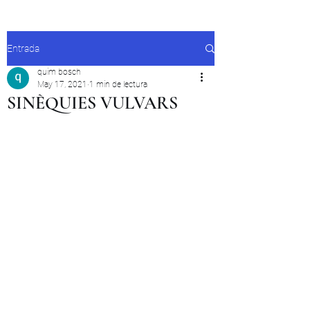
Entrada
quim bosch
May 17, 2021
1 min de lectura
SINÈQUIES VULVARS