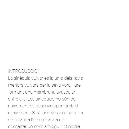
INTRODUCCIÓ
La sinèquia vulvar és la unió dels llavis 
menors vulvars per la seva vora lliure, 
formant una membrana avascular 
entre ells. Les sinequias no són de 
naixement es desenvolupen amb el 
creixement. Si s'observés alguna cosa 
semblant a l'néixer hauria de 
descartar un sexe ambigu. L'etiologia 