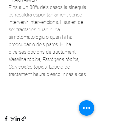
Fins a un 80% dels casos la sinèquia 
es resoldrà espontàniament sense 
intervenir intervencions. Haurien de 
ser tractades quan hi ha 
simptomatologia o quan hi ha 
preocupació dels pares. Hi ha 
diverses opcions de tractament: 
Vaselina tòpica, Estrògens tòpics, 
Corticoides tòpics.
 L'opció de 
tractament haurà d'escollir cas a cas.