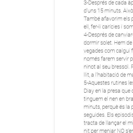
3-Després de cada àpa
d'uns 15 minuts. Això
També afavorim els p
ell, fer-li carícies i s
4-Després de canviar-
dormir solet. Hem de p
vegades com calgui fin
només farem servir pe
ninot al seu bressol.
llit, a l'habitació de 
5-Aquestes rutines le
Diay en la presa que 
tinguem el nen en br
minuts, perquè és la 
seguides. Els episodis
tracta de llançar el m
nit per menjar NO s'enc