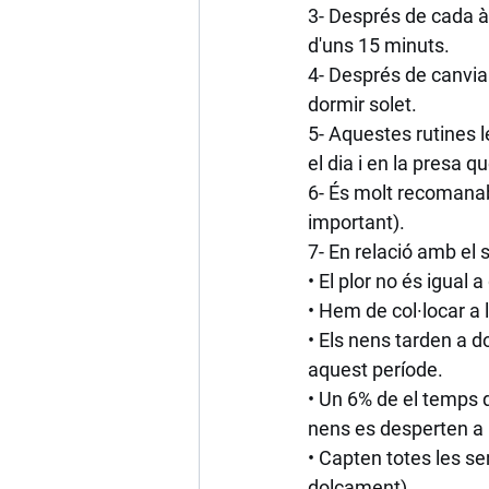
3- Després de cada à
d'uns 15 minuts.
4- Després de canviar
dormir solet.
5- Aquestes rutines 
el dia i en la presa q
6- És molt recomanab
important).
7- En relació amb el 
• El plor no és igual 
• Hem de col·locar a 
• Els nens tarden a 
aquest període.
• Un 6% de el temps q
nens es desperten a l
• Capten totes les se
dolçament).