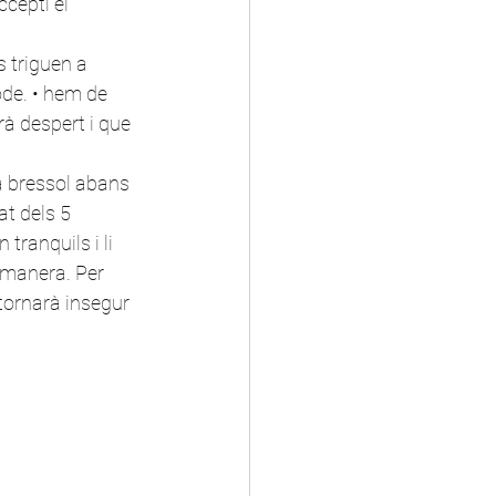
cepti el 
s triguen a 
de. • hem de 
à despert i que 
a bressol abans 
t dels 5 
tranquils i li 
 manera. Per 
tornarà insegur 