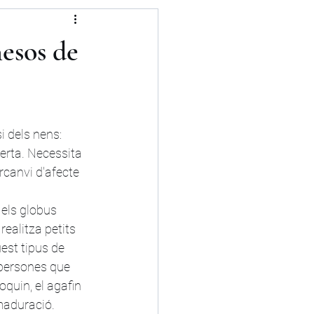
mesos de
i dels nens:
erta. Necessita 
rcanvi d'afecte 
els globus 
ealitza petits 
est tipus de 
 persones que 
oquin, el agafin 
maduració. 