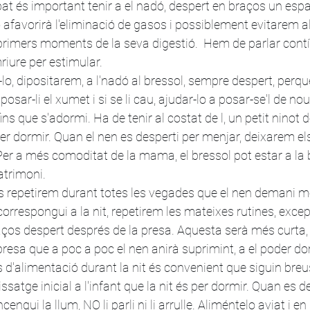
t és important tenir a el nadó, despert en braços un esp
 afavorirà l'eliminació de gasos i possiblement evitarem al
rimers moments de la seva digestió.  Hem de parlar con
omriure per estimular.
lo, dipositarem, a l'nadó al bressol, sempre despert, perqu
osar-li el xumet i si se li cau, ajudar-lo a posar-se'l de nou
s que s'adormi. Ha de tenir al costat de l, un petit ninot d
r dormir. Quan el nen es desperti per menjar, deixarem els
 Per a més comoditat de la mama, el bressol pot estar a la
matrimoni.
s repetirem durant totes les vegades que el nen demani me
correspongui a la nit, repetirem les mateixes rutines, exce
aços despert després de la presa. Aquesta serà més curta
presa que a poc a poc el nen anirà suprimint, a el poder d
 d'alimentació durant la nit és convenient que siguin breus 
issatge inicial a l'infant que la nit és per dormir. Quan es d
engui la llum, NO li parli ni li arrulle. Aliméntelo aviat i en s