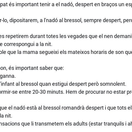
pat és important tenir a el nadó, despert en braços un e
-lo, dipositarem, a l'nadó al bressol, sempre despert, pe
les repetirem durant totes les vegades que el nen demani
ue correspongui a la nit.
le que la mama segueixi els mateixos horaris de son que
son, és important saber que:
a ganna.
l'infant al bressol quan estigui despert però somnolent.
dormir-se entre 20-30 minuts. Hem de procurar no estar p
ue el nadó està al bressol romandrà despert i que tots el
a nit.
nsacions que li transmetem els adults (estar tranquils i a