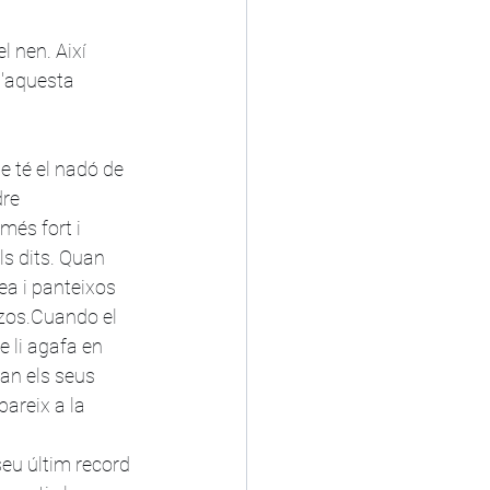
 nen. Així 
d'aquesta 
e té el nadó de 
re 
més fort i 
ls dits. Quan 
ea i panteixos 
razos.Cuando el 
 li agafa en 
an els seus 
areix a la 
seu últim record 