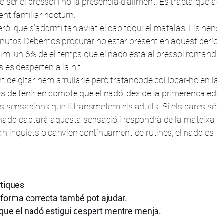
ser el bressol i no la presència d'aliment. Es tracta que ac
nt familiar nocturn. 
rò, que s'adormi tan aviat el cap toqui el matalàs: Els nen
nutos.Debemos procurar no estar present en aquest perío
im, un 6% de el temps que el nadó està al bressol romandr
 es desperten a la nit. 
t de gitar hem arrullarle però tratandode col·locar-ho en l
de tenir en compte que el nadó, des de la primerenca eda
 sensacions que li transmetem els adults. Si els pares són 
 nadó captarà aquesta sensació i respondrà de la mateixa
tan inquiets o canvien contínuament de rutines, el nadó es 
tiques
e forma correcta també pot ajudar.
 que el nadó estigui despert mentre menja.