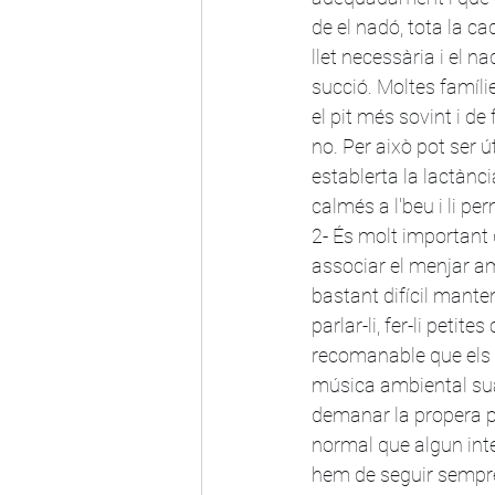
de el nadó, tota la 
llet necessària i el 
succió. Moltes famílie
el pit més sovint i d
no. Per això pot ser ú
establerta la lactànc
calmés a l'beu i li pe
2- És molt important 
associar el menjar a
bastant difícil mante
parlar-li, fer-li peti
recomanable que els p
música ambiental sua
demanar la propera pr
normal que algun inte
hem de seguir sempre