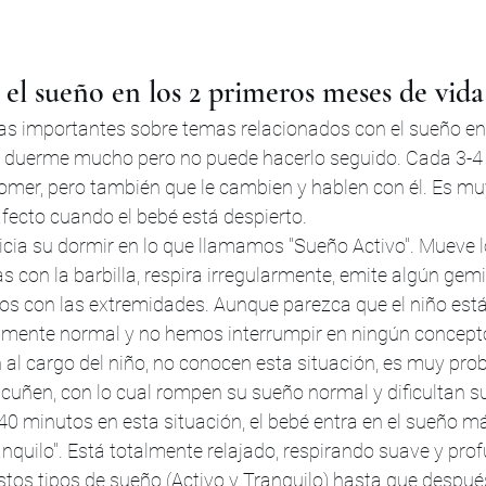
 el sueño en los 2 primeros meses de vida
as importantes sobre temas relacionados con el sueño en s
 duerme mucho pero no puede hacerlo seguido. Cada 3-4 
comer, pero también que le cambien y hablen con él. Es mu
fecto cuando el bebé está despierto.
icia su dormir en lo que llamamos "Sueño Activo". Mueve l
 con la barbilla, respira irregularmente, emite algún gemi
 con las extremidades. Aunque parezca que el niño está i
almente normal y no hemos interrumpir en ningún concepto.
al cargo del niño, no conocen esta situación, es muy prob
 acuñen, con lo cual rompen su sueño normal y dificultan 
0 minutos en esta situación, el bebé entra en el sueño m
quilo". Está totalmente relajado, respirando suave y pro
tos tipos de sueño (Activo y Tranquilo) hasta que después