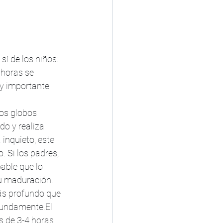
í de los niños:
horas se 
y importante 
os globos 
do y realiza 
nquieto, este 
 Si los padres, 
able que lo 
su maduración. 
ás profundo que 
fundamente.El 
 de 3-4 horas, 