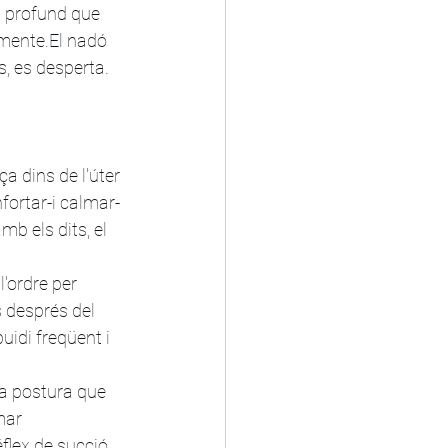
s profund que 
mente.El nadó 
s, es desperta. 
a dins de l'úter 
fortar-i calmar-
b els dits, el 
l'ordre per 
 després del 
uidi freqüent i 
la postura que 
mar 
flex de succió 