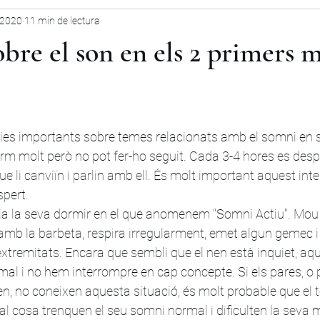
 2020
11 min de lectura
obre el son en els 2 primers 
ies importants sobre temes relacionats amb el somni en s
rm molt però no pot fer-ho seguit. Cada 3-4 hores es desp
 li canviïn i parlin amb ell. És molt important aquest inte
spert.
cia la seva dormir en el que anomenem "Somni Actiu". Mou 
amb la barbeta, respira irregularment, emet algun gemec i r
remitats. Encara que sembli que el nen està inquiet, aqu
al i no hem interrompre en cap concepte. Si els pares, o
nen, no coneixen aquesta situació, és molt probable que el t
qual cosa trenquen el seu somni normal i dificulten la seva 