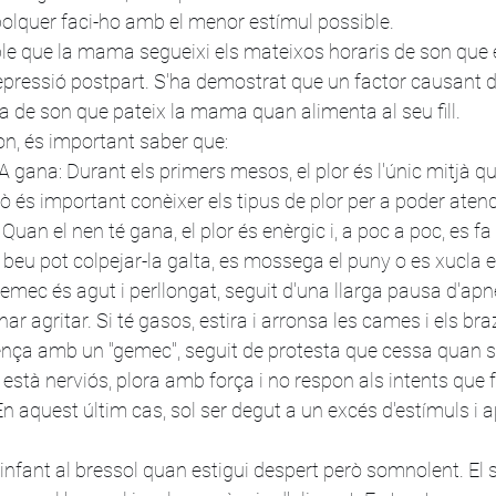
bolquer faci-ho amb el menor estímul possible.
e que la mama segueixi els mateixos horaris de son que el
epressió postpart. S'ha demostrat que un factor causant 
 de son que pateix la mama quan alimenta al seu fill.
on, és important saber que:
gana: Durant els primers mesos, el plor és l'únic mitjà qu
ò és important conèixer els tipus de plor per a poder atend
Quan el nen té gana, el plor és enèrgic i, a poc a poc, es fa 
 beu pot colpejar-la galta, es mossega el puny o es xucla e
gemec és agut i perllongat, seguit d'una llarga pausa d'apn
nar agritar. Si té gasos, estira i arronsa les cames i els b
ença amb un "gemec", seguit de protesta que cessa quan se
està nerviós, plora amb força i no respon als intents que f
n aquest últim cas, sol ser degut a un excés d'estímuls i ap
'infant al bressol quan estigui despert però somnolent. El 