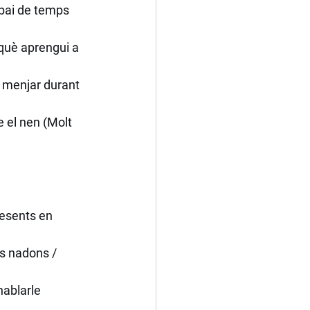
spai de temps 
rquè aprengui a 
 menjar durant 
 el nen (Molt 
resents en 
s nadons / 
hablarle 