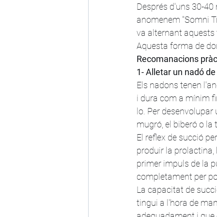
Després d'uns 30-40 
anomenem "Somni Tran
va alternant aquests t
Aquesta forma de dorm
Recomanacions pràc
1- Alletar un nadó d
Els nadons tenen l'an
i dura com a mínim fi
lo. Per desenvolupar 
mugró, el biberó o la 
El reflex de succió pe
produir la prolactina
primer impuls de la pu
completament per pod
La capacitat de succi
tingui a l'hora de m
adequadament i que el