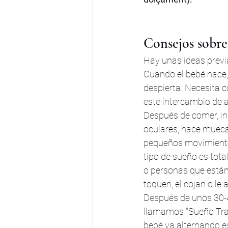
Consejos sobre
Hay unas ideas previ
Cuando el bebé nace,
despierta. Necesita 
este intercambio de a
Después de comer, in
oculares, hace muecas
pequeños movimientos
tipo de sueño es tot
o personas que están 
toquen, el cojan o le
Después de unos 30-4
llamamos "Sueño Tran
bebé va alternando es