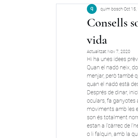
quim bosch
Oct 15,
Consells s
vida
Actualitzat:
Nov 7, 2020
Hi ha unes idees prèv
Quan el nadó neix, do
menjar, però també que
quan el nadó està de
Després de dinar, ini
oculars, fa ganyotes 
moviments amb les ext
son és totalment norm
estan a l'càrrec de l'
o li falquin, amb la 