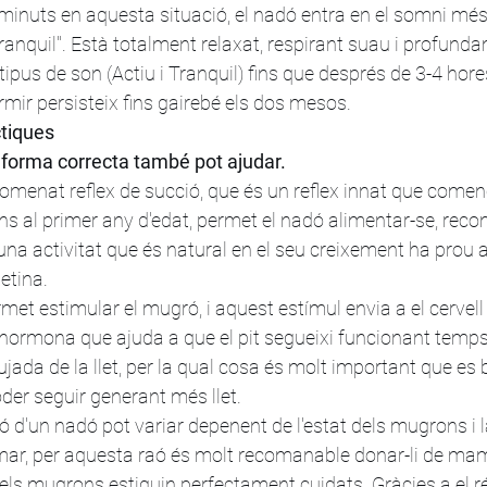
minuts en aquesta situació, el nadó entra en el somni mé
quil". Està totalment relaxat, respirant suau i profunda
ipus de son (Actiu i Tranquil) fins que després de 3-4 hore
ir persisteix fins gairebé els dos mesos.
tiques
e forma correcta també pot ajudar.
omenat reflex de succió, que és un reflex innat que començ
ns al primer any d'edat, permet el nadó alimentar-se, recon
una activitat que és natural en el seu creixement ha prou am
tetina.
rmet estimular el mugró, i aquest estímul envia a el cervell 
, hormona que ajuda a que el pit segueixi funcionant temps
jada de la llet, per la qual cosa és molt important que es b
er seguir generant més llet.
ó d'un nadó pot variar depenent de l'estat dels mugrons i 
amar, per aquesta raó és molt recomanable donar-li de ma
s mugrons estiguin perfectament cuidats. Gràcies a el ré