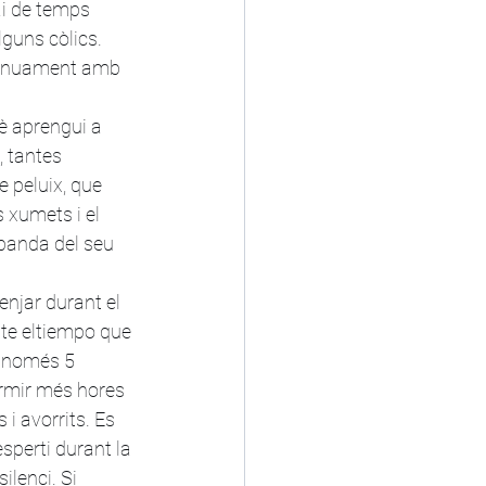
ai de temps 
guns còlics. 
tínuament amb 
è aprengui a 
, tantes 
e peluix, que 
 xumets i el 
 banda del seu 
njar durant el 
pte eltiempo que 
, només 5 
ormir més hores 
i avorrits. Es 
esperti durant la 
ilenci. Si 