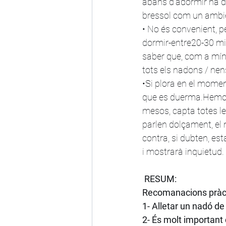
abans d'adormir ha de 
bressol com un ambie
• No és convenient, pe
dormir-entre20-30 mi
saber que, com a mín
tots els nadons / nens
•Si plora en el momen
que es duerma.Hemos 
mesos, capta totes les
parlen dolçament, el
contra, si dubten, es
i mostrarà inquietud.
RESUM:
Recomanacions pràc
1- Alletar un nadó d
2- És molt important