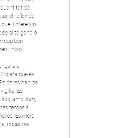
quantitat de 
ar el reflex de 
que li ofereixin 
de si té gana o 
un cop ben 
ent. Això 
ençarà a 
 Encara que és 
Els pares han de 
igília. És 
lloc, amb llum, 
 més temps a 
hores. És molt 
ta, nosaltres 