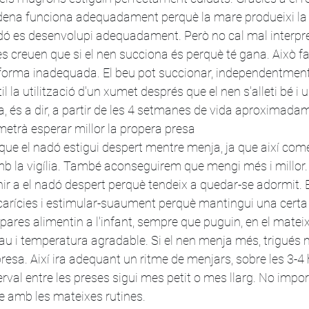
cadena funciona adequadament perquè la mare produeixi la 
nadó es desenvolupi adequadament. Però no cal mal interpret
s creuen que si el nen succiona és perquè té gana. Això fa 
e forma inadequada. El beu pot succionar, independentment 
til la utilització d'un xumet després que el nen s'alleti bé i 
ia, és a dir, a partir de les 4 setmanes de vida aproximadam
rmetrà esperar millor la propera presa
que el nadó estigui despert mentre menja, ja que així com
mb la vigília. També aconseguirem que mengi més i millor.
nir a el nadó despert perquè tendeix a quedar-se adormit. 
tes carícies i estimular-suaument perquè mantingui una certa v
ares alimentin a l'infant, sempre que puguin, en el mateix 
u i temperatura agradable. Si el nen menja més, trigués
esa. Així ira adequant un ritme de menjars, sobre les 3-4 
rval entre les preses sigui mes petit o mes llarg. No impor
 amb les mateixes rutines.